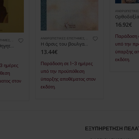
ΑΝΘΡΩΠΙΣΤΙΚΈ
16.92
€
Παράδοση σ
ΑΝΘΡΩΠΙΣΤΙΚΈΣ ΕΠΙΣΤΉΜΕΣ
,
ΒΙΒΛΙΑ
ΣΤΉΜΕΣ
,
ΒΙΒΛΙΑ
,
ΕΚΠΑΙΔΕΥΤΙΚΆ
υπό την π
Η άρσις του βουλγαρικού σχίσματος
Ο θεολόγος καθηγητής στην τάξη
13.44
€
ύπαρξης α
εκδότη.
Παράδοση σε 1-3 ημέρες
3 ημέρες
υπό την προϋπόθεση
όθεση
ύπαρξης αποθέματος στον
ατος στον
εκδότη.
ΕΞΥΠΗΡΕΤΗΣΗ ΠΕΛΑ