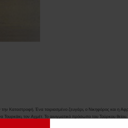
ν την Καταστροφή. Ένα ταιριασμένο ζευγάρι, ο Νικηφόρος και η Αφρ
να Τουρκάκι, τον Αχμέτ. Το αινιγματικό πρόσωπο του Τούρκου θείου. 
” του Ρωμιού. Το “αντίδωρο” του Τούρκου. Το ανθρώπινο αντάμωμα