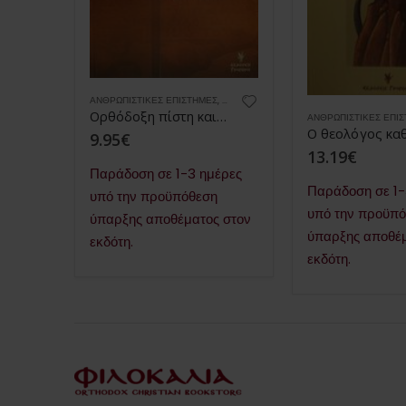
ΑΝΘΡΩΠΙΣΤΙΚΈΣ ΕΠΙΣΤΉΜΕΣ
,
ΒΙΒΛΙΑ
,
ΕΚΠΑΙΔΕΥΤΙΚΆ
,
ΒΙΒΛΙΑ
Ορθόδοξη πίστη και λατρεία
ν
ΑΝΘΡΩΠΙΣΤΙΚΈΣ ΕΠΙ
9.95
€
13.19
€
Παράδοση σε 1-3 ημέρες
έρες
Παράδοση σε 1-
υπό την προϋπόθεση
υπό την προϋπ
ύπαρξης αποθέματος στον
 στον
ύπαρξης αποθέμ
εκδότη.
εκδότη.