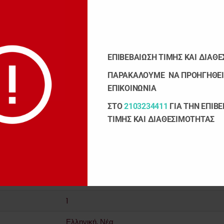
 η πίστη. Και πάντα ένα τραγούδι να πλανιέται πάνω από χαρές κα
ΕΠΙΒΕΒΑΙΩΣΗ ΤΙΜΗΣ ΚΑΙ ΔΙΑΘ
14.0 × 21.0 cm
ΠΑΡΑΚΑΛΟΥΜΕ ΝΑ ΠΡΟΗΓΗΘΕΙ
ΕΠΙΚΟΙΝΩΝΙΑ
Κυκλοφορεί
ΣΤΟ
2103234411
ΓΙΑ ΤΗΝ ΕΠΙΒ
Χαρτόδετο
ΤΙΜΗΣ ΚΑΙ ΔΙΑΘΕΣΙΜΟΤΗΤΑΣ
Εκδόσεις Νεκτάριος Παναγόπουλος Δ.
222
21.0 x 14.0
1
Ελληνική, Νέα