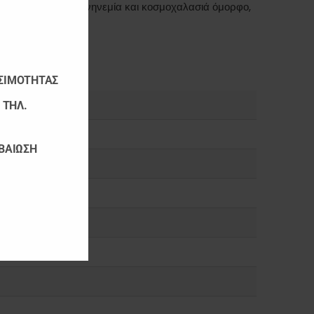
Close
ι πίκρες, πάνω από νηνεμία και κοσμοχαλασιά όμορφο,
this
module
ΕΣΙΜΟΤΗΤΑΣ
 ΤΗΛ.
ΕΒΑΙΩΣΗ