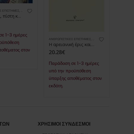
Σ ΕΠΙΣΤΉΜΕΣ
,
ΒΙΒΛΙΑ
Ορθοδοξία, πίστη και ζωή
ΑΝΘΡΩΠΙ
ε 1-3 ημέρες
ΑΝΘΡΩΠΙΣΤΙΚΈΣ ΕΠΙΣΤΉΜΕΣ
,
ΒΙΒΛΙΑ
,
ΒΙΟΓΡΑΦΊΕΣ & ΑΛΗΘ
ροϋπόθεση
Η αρειανική έρις και ο Μέγας Αθανάσιος
16.42
ποθέματος στον
20.28
€
Παράδ
Παράδοση σε 1-3 ημέρες
υπό τ
υπό την προϋπόθεση
ύπαρξ
ύπαρξης αποθέματος στον
εκδότη
εκδότη.
ΤΩΝ
ΧΡΗΣΙΜΟΙ ΣΥΝΔΕΣΜΟΙ