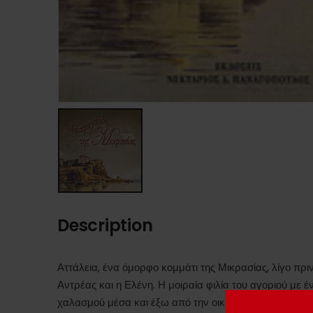
Description
Αττάλεια, ένα όμορφο κομμάτι της Μικρασίας, λίγο πρι
Αντρέας και η Ελένη. Η μοιραία φιλία του αγοριού με έ
χαλασμού μέσα και έξω από την οικογένεια. Το “δώρο