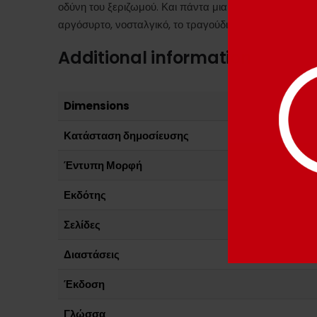
οδύνη του ξεριζωμού. Και πάντα μια σανίδα σωτηρίας,
αργόσυρτο, νοσταλγικό, το τραγούδι της Μικρασίας.
Additional information
Dimensions
Κατάσταση δημοσίευσης
Έντυπη Μορφή
Εκδότης
Σελίδες
Διαστάσεις
Έκδοση
Γλώσσα