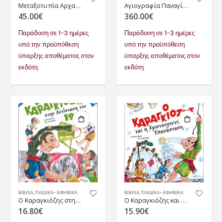
Μεταξοτυπία Αρχαγγέλου Γαβριήλ
Αγιογραφία Παναγίας Γλυκοφιλούσας
45.00
€
360.00
€
Παράδοση σε 1-3 ημέρες
Παράδοση σε 1-3 ημέρες
υπό την προϋπόθεση
υπό την προϋπόθεση
ύπαρξης αποθέματος στον
ύπαρξης αποθέματος στον
εκδότη.
εκδότη.
ΒΙΒΛΙΑ
,
ΠΑΙΔΙΚΆ- ΕΦΗΒΙΚΆ
ΒΙΒΛΙΑ
,
ΠΑΙΔΙΚΆ- ΕΦΗΒΙΚΆ
Ο Καραγκιόζης στην Αντίσταση του 1940
Ο Καραγκιόζης και η Χριστουγεννιάτικη επανάσταση
16.80
€
15.90
€