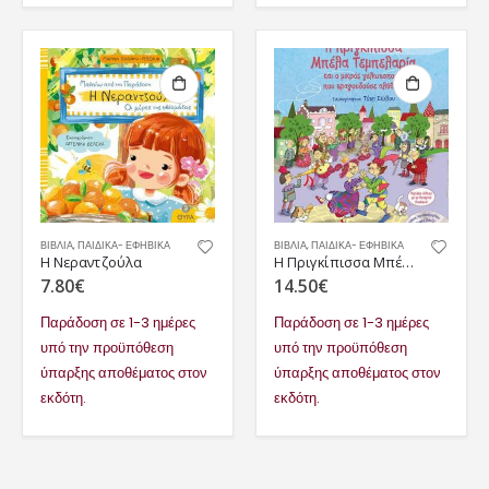
ΒΙΒΛΙΑ
,
ΠΑΙΔΙΚΆ- ΕΦΗΒΙΚΆ
ΒΙΒΛΙΑ
,
ΠΑΙΔΙΚΆ- ΕΦΗΒΙΚΆ
Η Νεραντζούλα
Η Πριγκίπισσα Μπέλα Τεμπελαρία και ο Μικρός Γελωτοποιός, που Τραγουδούσε Αλήθειες
7.80
€
14.50
€
Παράδοση σε 1-3 ημέρες
Παράδοση σε 1-3 ημέρες
υπό την προϋπόθεση
υπό την προϋπόθεση
ύπαρξης αποθέματος στον
ύπαρξης αποθέματος στον
εκδότη.
εκδότη.