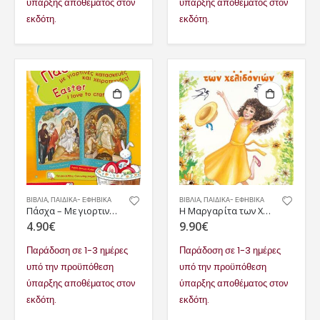
ύπαρξης αποθέματος στον
ύπαρξης αποθέματος στον
εκδότη.
εκδότη.
ΒΙΒΛΙΑ
,
ΠΑΙΔΙΚΆ- ΕΦΗΒΙΚΆ
ΒΙΒΛΙΑ
,
ΠΑΙΔΙΚΆ- ΕΦΗΒΙΚΆ
Πάσχα – Με γιορτινές κατασκευές και χειροτεχνίες/I love to craft
Η Μαργαρίτα των Χελιδονιών
4.90
€
9.90
€
Παράδοση σε 1-3 ημέρες
Παράδοση σε 1-3 ημέρες
υπό την προϋπόθεση
υπό την προϋπόθεση
ύπαρξης αποθέματος στον
ύπαρξης αποθέματος στον
εκδότη.
εκδότη.