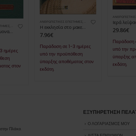
ΑΝΘΡΩΠΙΣΤΙΚΈ
ΕΣ
ΑΝΘΡΩΠΙΣΤΙΚΈΣ ΕΠΙΣΤΉΜΕΣ
,
ΒΙΒΛΙΑ
ΣΤΉΜΕΣ
,
ΒΙΒΛΙΑ
Η εκκλησία στο μακεδονικό αγώνα
29.86
€
Οι αγώνες των μοναχών υπέρ της Ορθοδοξίας
7.96
€
Παράδοση σ
Παράδοση σε 1-3 ημέρες
υπό την π
3 ημέρες
υπό την προϋπόθεση
ύπαρξης α
όθεση
ύπαρξης αποθέματος στον
εκδότη.
ατος στον
εκδότη.
ΕΞΥΠΗΡΕΤΗΣΗ ΠΕΛΑ
Ο ΛΟΓΑΡΙΑΣΜΟΣ ΜΟΥ
 στην Πλάκα.
ΛΙΣΤΑ ΕΠΙΘΥΜΙΩΝ