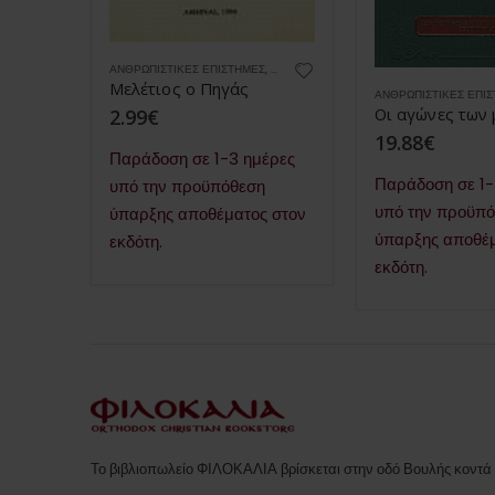
,
ΒΙΒΛΙΑ
ΑΝΘΡΩΠΙΣΤΙΚΈΣ ΕΠΙΣΤΉΜΕΣ
,
ΒΙΒΛΙΑ
,
ΒΙΟΓΡΑΦΊΕΣ & ΑΛΗΘΙΝΈΣ ΙΣΤΟΡΊ
Πανόραμα 20 αιώνων χριστιανισμού
Μελέτιος ο Πηγάς
ΑΝΘΡΩΠΙΣΤΙΚΈΣ ΕΠΙ
2.99
€
19.88
€
έρες
Παράδοση σε 1-3 ημέρες
Παράδοση σε 1-
υπό την προϋπόθεση
 στον
υπό την προϋπ
ύπαρξης αποθέματος στον
ύπαρξης αποθέμ
εκδότη.
εκδότη.
Το βιβλιοπωλείο ΦΙΛΟΚΑΛΙΑ βρίσκεται στην οδό Βουλής κοντά