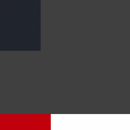
ύς Χριστός πέρασε την επίγεια ζωή του ευεργετώντας και θεραπεύον