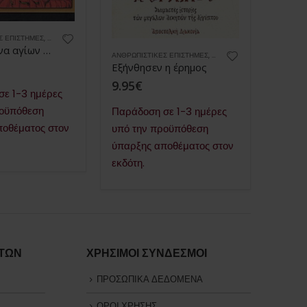
Σ ΕΠΙΣΤΉΜΕΣ
,
ΒΙΒΛΙΑ
,
ΒΙΟΓΡΑΦΊΕΣ & ΑΛΗΘΙΝΈΣ ΙΣΤΟΡΊΕΣ
Ιερά λείψανα αγίων της καθ’ ημάς Ανατολής στη Βενετία
ΑΝΘΡΩΠΙ
ΑΝΘΡΩΠΙΣΤΙΚΈΣ ΕΠΙΣΤΉΜΕΣ
,
ΒΙΟΓΡΑΦΊΕΣ & ΑΛΗΘΙΝΈΣ Ι
Εξήνθησεν η έρημος
4.98
9.95
€
ε 1-3 ημέρες
Παράδ
ροϋπόθεση
Παράδοση σε 1-3 ημέρες
υπό τ
ποθέματος στον
υπό την προϋπόθεση
ύπαρξ
ύπαρξης αποθέματος στον
εκδότη
εκδότη.
ΤΩΝ
ΧΡΗΣΙΜΟΙ ΣΥΝΔΕΣΜΟΙ
ΠΡΟΣΩΠΙΚΑ ΔΕΔΟΜΕΝΑ
ΟΡΟΙ ΧΡΗΣΗΣ