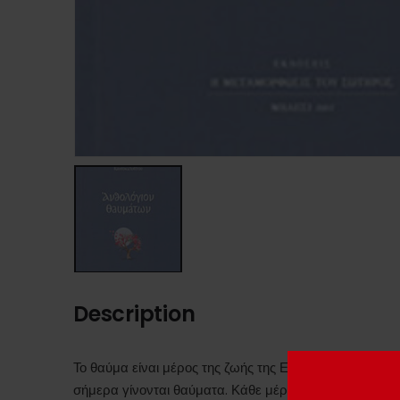
Description
Το θαύμα είναι μέρος της ζωής της Εκκλησίας. Ο Ιησο
σήμερα γίνονται θαύματα. Κάθε μέρα.